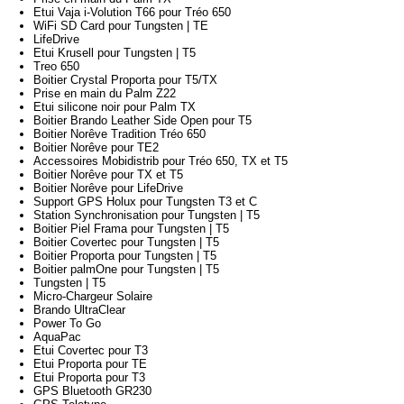
Etui Vaja i-Volution T66 pour Tréo 650
WiFi SD Card pour Tungsten | TE
LifeDrive
Etui Krusell pour Tungsten | T5
Treo 650
Boitier Crystal Proporta pour T5/TX
Prise en main du Palm Z22
Etui silicone noir pour Palm TX
Boitier Brando Leather Side Open pour T5
Boitier Norêve Tradition Tréo 650
Boitier Norêve pour TE2
Accessoires Mobidistrib pour Tréo 650, TX et T5
Boitier Norêve pour TX et T5
Boitier Norêve pour LifeDrive
Support GPS Holux pour Tungsten T3 et C
Station Synchronisation pour Tungsten | T5
Boitier Piel Frama pour Tungsten | T5
Boitier Covertec pour Tungsten | T5
Boitier Proporta pour Tungsten | T5
Boitier palmOne pour Tungsten | T5
Tungsten | T5
Micro-Chargeur Solaire
Brando UltraClear
Power To Go
AquaPac
Etui Covertec pour T3
Etui Proporta pour TE
Etui Proporta pour T3
GPS Bluetooth GR230