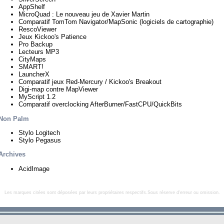
AppShelf
MicroQuad : Le nouveau jeu de Xavier Martin
Comparatif TomTom Navigator/MapSonic (logiciels de cartographie)
RescoViewer
Jeux Kickoo's Patience
Pro Backup
Lecteurs MP3
CityMaps
SMART!
LauncherX
Comparatif jeux Red-Mercury / Kickoo's Breakout
Digi-map contre MapViewer
MyScript 1.2
Comparatif overclocking AfterBurner/FastCPU/QuickBits
Non Palm
Stylo Logitech
Stylo Pegasus
Archives
AcidImage
Les marques citées sont déposées par leurs propriétaires respectifs.Sous réserve d'erreur ou omission.