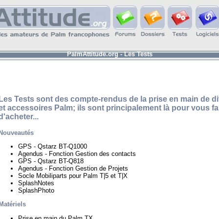
PalmAttitude.org - Les Tests
Les Tests sont des compte-rendus de la prise en main de di
et accessoires Palm; ils sont principalement là pour vous fa
d'acheter...
Nouveautés
GPS - Qstarz BT-Q1000
Agendus - Fonction Gestion des contacts
GPS - Qstarz BT-Q818
Agendus - Fonction Gestion de Projets
Socle Mobiliparts pour Palm T|5 et T|X
SplashNotes
SplashPhoto
Matériels
Prise en main du Palm TX