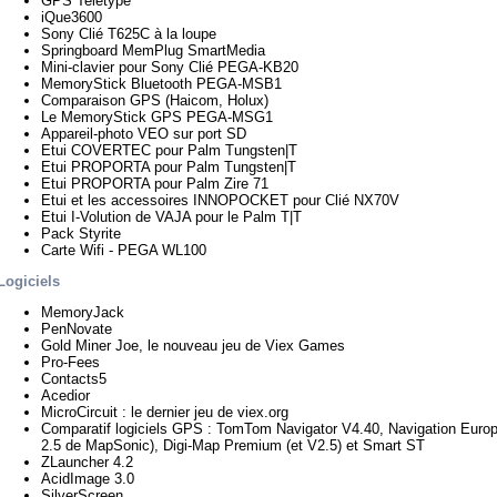
GPS Teletype
iQue3600
Sony Clié T625C à la loupe
Springboard MemPlug SmartMedia
Mini-clavier pour Sony Clié PEGA-KB20
MemoryStick Bluetooth PEGA-MSB1
Comparaison GPS (Haicom, Holux)
Le MemoryStick GPS PEGA-MSG1
Appareil-photo VEO sur port SD
Etui COVERTEC pour Palm Tungsten|T
Etui PROPORTA pour Palm Tungsten|T
Etui PROPORTA pour Palm Zire 71
Etui et les accessoires INNOPOCKET pour Clié NX70V
Etui I-Volution de VAJA pour le Palm T|T
Pack Styrite
Carte Wifi - PEGA WL100
Logiciels
MemoryJack
PenNovate
Gold Miner Joe, le nouveau jeu de Viex Games
Pro-Fees
Contacts5
Acedior
MicroCircuit : le dernier jeu de viex.org
Comparatif logiciels GPS : TomTom Navigator V4.40, Navigation Europ
2.5 de MapSonic), Digi-Map Premium (et V2.5) et Smart ST
ZLauncher 4.2
AcidImage 3.0
SilverScreen