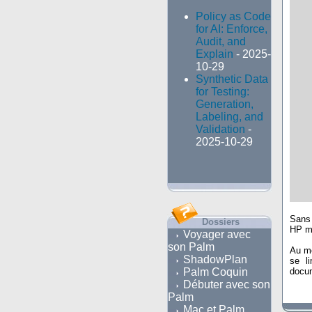
Policy as Code
for AI: Enforce,
Audit, and
Explain
- 2025-
10-29
Synthetic Data
for Testing:
Generation,
Labeling, and
Validation
-
2025-10-29
Sans 
Dossiers
HP me
Voyager avec
son Palm
Au me
ShadowPlan
se l
docum
Palm Coquin
Débuter avec son
Palm
Mac et Palm