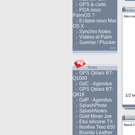
GPS & carto.
Vent
PDA sous
PalmOS ?
Mercred
Eclipse sous Mac
OS X
Synchro Notes
Vidéos et Palm
Sunrise / Plucker
Tests
GPS Qstarz BT-
Q1000
GdC - Agendus
GPS Qstarz BT-
Q818
1/2 h
GdP - Agendus
SplashPhoto
SplashNotes
Gold Miner Joe
Arriv
Etui silicone TX
Mardi 2
Norêve Treo 650
Brando Leather