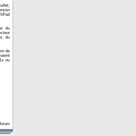
illet,
rsion
uchPad
ns du
ecteur
s, du
ion de
vaient
1x ou
 forum