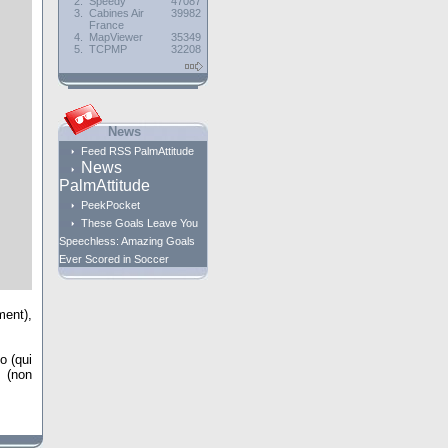
2.
Speedy
47087
3.
Cabines Air
39982
France
4.
MapViewer
35349
5.
TCPMP
32208
News
Feed RSS PalmAttitude
News
PalmAttitude
PeekPocket
These Goals Leave You
Speechless: Amazing Goals
Ever Scored in Soccer
ment),
o (qui
 (non