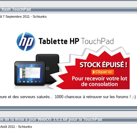
e flash TouchPad
i 7 Septembre 2011 - Schtunks
eure et des serveurs saturés... 1000 chanceux à retrouver sur les forums ! ;-)
ee de la mise a jour WebOS 3.0.2.68 pour la TouchPad
 Août 2011 - Schtunks