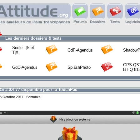
Les derniers dossiers & tests
Socle T|5 et
GdP-Agendus
ShadowP
T|X
GPS QS
GdC-Agendus
SplashPhoto
BT Q-81
S 3.0.4.77 disponible pour la TouchPad
8 Octobre 2011 - Schtunks