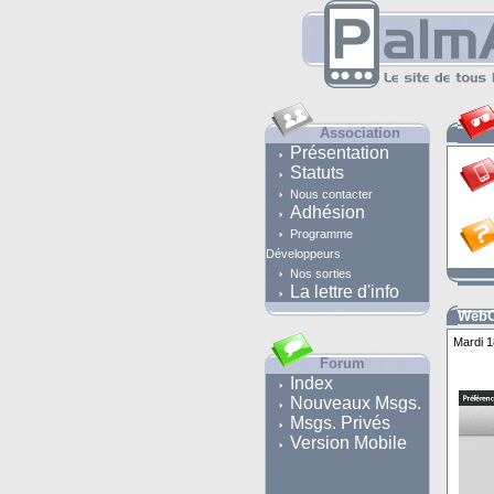
Association
Présentation
Statuts
Nous contacter
Adhésion
Programme
Développeurs
Nos sorties
La lettre d'info
WebO
Mardi 1
Forum
Index
Nouveaux Msgs.
Msgs. Privés
Version Mobile