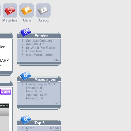
Entrées
1.
Sokoban Onboard
2.
Artin2009TC
lan
3.
(i)_World Pro Edition
4.
Opera Mini
5.
crocoWords online
TARZ
8
Mises à jour
1.
HandyShopper 3.1.1
2.
kMeteo 0.91
3.
Metro 5.8.0
4.
Agendus 13.06
5.
Folder 1.0.6
Top 5
1.
Metro
80908